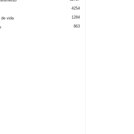
tenimento
4254
1284
o de vida
863
e