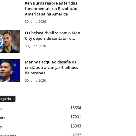
Ken Burns reabre as feridas
fundamentais da Revolução
Americana na América
30 Julho 2026
O Chelsea rivaliza com o Man
City depois de contatar o...
30 Julho 2026
Manny Pacquiao desafia os
cristãos a alcançar 3 bilhões
de pessoas...
30 Julho 2026
egoria
18564
ias
17901
rts
16343
o
11727