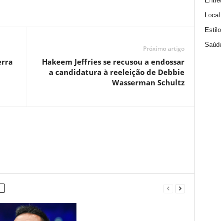
Entre
Local
Estil
Saúd
Próximo artigo
erra
Hakeem Jeffries se recusou a endossar
a candidatura à reeleição de Debbie
Wasserman Schultz