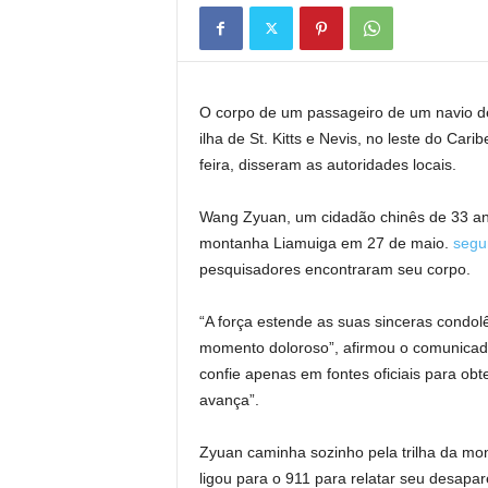
O corpo de um passageiro de um navio d
ilha de St. Kitts e Nevis, no leste do Ca
feira, disseram as autoridades locais.
Wang Zyuan, um cidadão chinês de 33 anos
montanha Liamuiga em 27 de maio.
segu
pesquisadores encontraram seu corpo.
“A força estende as suas sinceras condol
momento doloroso”, afirmou o comunicado
confie apenas em fontes oficiais para ob
avança”.
Zyuan caminha sozinho pela trilha da mo
ligou para o 911 para relatar seu desapa