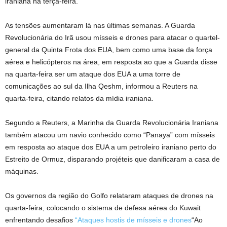
iraniana na terça-feira.
As tensões aumentaram lá nas últimas semanas. A Guarda
Revolucionária do Irã usou mísseis e drones para atacar o quartel-
general da Quinta Frota dos EUA, bem como uma base da força
aérea e helicópteros na área, em resposta ao que a Guarda disse
na quarta-feira ser um ataque dos EUA a uma torre de
comunicações ao sul da Ilha Qeshm, informou a Reuters na
quarta-feira, citando relatos da mídia iraniana.
Segundo a Reuters, a Marinha da Guarda Revolucionária Iraniana
também atacou um navio conhecido como “Panaya” com mísseis
em resposta ao ataque dos EUA a um petroleiro iraniano perto do
Estreito de Ormuz, disparando projéteis que danificaram a casa de
máquinas.
Os governos da região do Golfo relataram ataques de drones na
quarta-feira, colocando o sistema de defesa aérea do Kuwait
enfrentando desafios
“Ataques hostis de mísseis e drones
“Ao