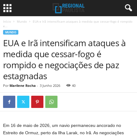
Início
Mundo
EUA e Irã intensificam ataques à medida que cessar-fogo é rompido
e...
MUNDO
EUA e Irã intensificam ataques à
medida que cessar-fogo é
rompido e negociações de paz
estagnadas
Por
Marilene Rocha
-
3 Junho 2026
40
Em 16 de maio de 2026, um navio permaneceu ancorado no
Estreito de Ormuz, perto da Ilha Larak, no Irã. As negociações