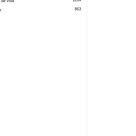
o de vida
863
e