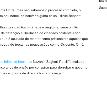
Estil
Saúd
rema Corte, mas não sabemos o processo completo, o
m seu nome, se houver alguma coisa”, disse Bennett.
lhou os cidadãos britânicos e anglo-iranianos a não
l de detenção e libertação de cidadãos ocidentais sob
 que é acusado de manter como prisioneiros aqueles que
 moeda de troca nas negociações com o Ocidente. O Irã
os britânico-iranianos
Nazanin Zaghari-Ratcliffe mais de
inco anos de prisão por conspirar para derrubar o governo
iantes e grupos de direitos humanos negam.