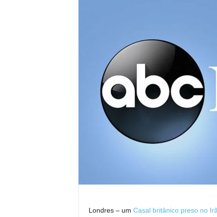
Londres –
um
Casal britânico preso no Ir