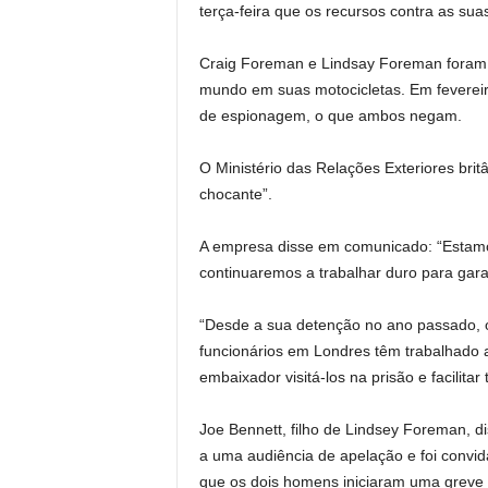
terça-feira que os recursos contra as s
Craig Foreman e Lindsay Foreman foram 
mundo em suas motocicletas. Em feverei
de espionagem, o que ambos negam.
O Ministério das Relações Exteriores britâ
chocante”.
A empresa disse em comunicado: “Estamo
continuaremos a trabalhar duro para gara
“Desde a sua detenção no ano passado, o
funcionários em Londres têm trabalhado ar
embaixador visitá-los na prisão e facilit
Joe Bennett, filho de Lindsey Foreman, d
a uma audiência de apelação e foi convid
que os dois homens iniciaram uma greve