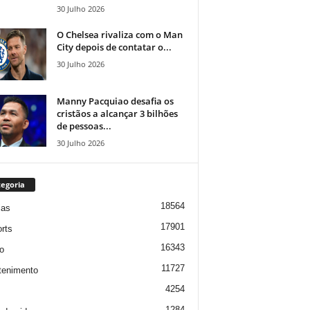
30 Julho 2026
O Chelsea rivaliza com o Man
City depois de contatar o...
30 Julho 2026
Manny Pacquiao desafia os
cristãos a alcançar 3 bilhões
de pessoas...
30 Julho 2026
egoria
18564
ias
17901
rts
16343
o
11727
tenimento
4254
1284