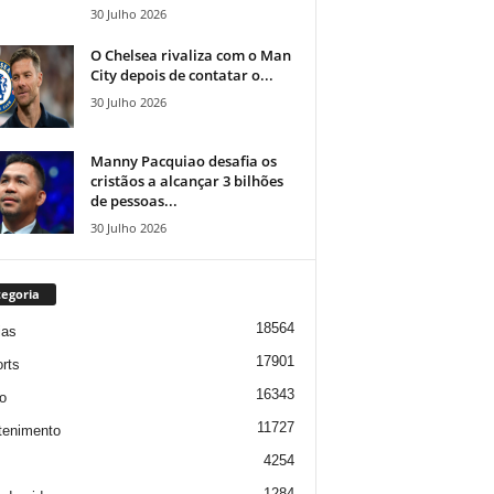
30 Julho 2026
O Chelsea rivaliza com o Man
City depois de contatar o...
30 Julho 2026
Manny Pacquiao desafia os
cristãos a alcançar 3 bilhões
de pessoas...
30 Julho 2026
egoria
18564
ias
17901
rts
16343
o
11727
tenimento
4254
1284