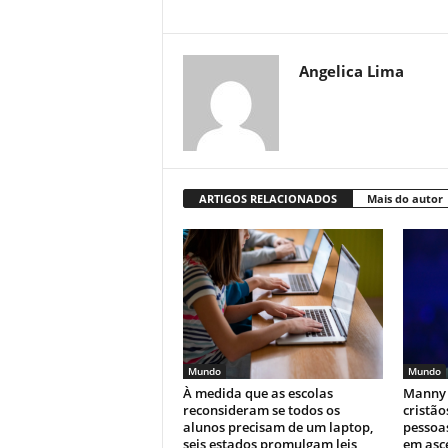
Angelica Lima
ARTIGOS RELACIONADOS
Mais do autor
Mundo
Mundo
À medida que as escolas
Manny 
reconsideram se todos os
cristão
alunos precisam de um laptop,
pessoa
seis estados promulgam leis
em asc