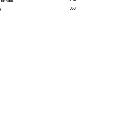
o de vida
863
e