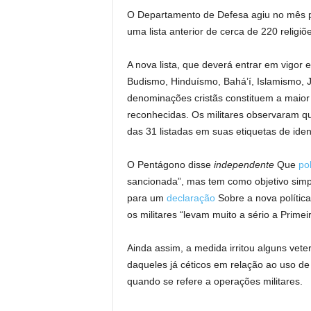
O Departamento de Defesa agiu no mês p
uma lista anterior de cerca de 220 religi
A nova lista, que deverá entrar em vigor 
Budismo, Hinduísmo, Bahá’í, Islamismo, J
denominações cristãs constituem a maior 
reconhecidas. Os militares observaram que
das 31 listadas em suas etiquetas de ident
O Pentágono disse
independente
Que
pol
sancionada”, mas tem como objetivo simpli
para um
declaração
Sobre a nova política
os militares “levam muito a sério a Primei
Ainda assim, a medida irritou alguns vete
daqueles já céticos em relação ao uso de 
quando se refere a operações militares.