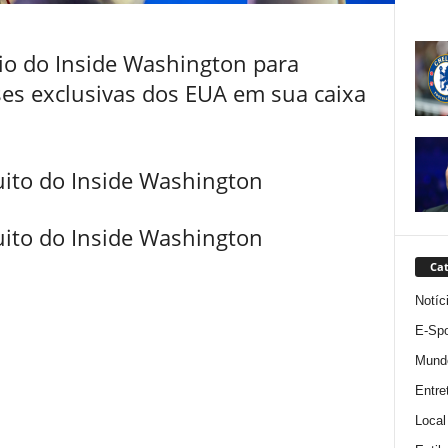
rio do Inside Washington para
ises exclusivas dos EUA em sua caixa
uito do Inside Washington
uito do Inside Washington
Cat
Notíc
E-Spo
Mund
Entre
Local