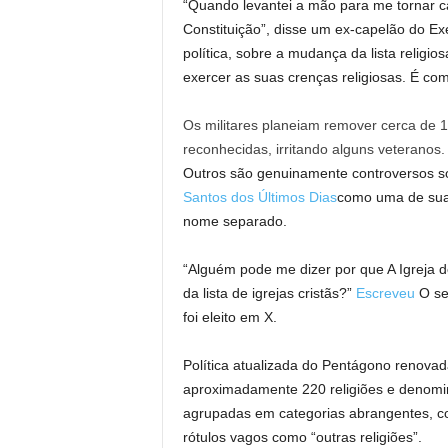
“Quando levantei a mão para me tornar cap
Constituição”, disse um ex-capelão do Exé
política, sobre a mudança da lista religi
exercer as suas crenças religiosas. É co
Os militares planeiam remover cerca de 18
reconhecidas, irritando alguns veteranos.
Outros são genuinamente controversos so
Santos dos Últimos Dias
como uma de suas
nome separado.
“Alguém pode me dizer por que A Igreja d
da lista de igrejas cristãs?”
Escreveu
O se
foi eleito em X.
Política atualizada do Pentágono renovad
aproximadamente 220 religiões e denomin
agrupadas em categorias abrangentes, co
rótulos vagos como “outras religiões”.