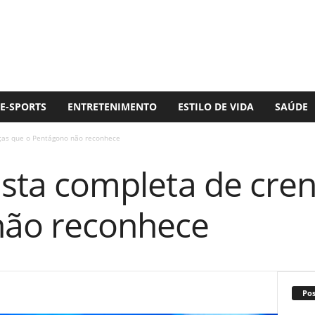
E-SPORTS
ENTRETENIMENTO
ESTILO DE VIDA
SAÚDE
nças que o Pentágono não reconhece
lista completa de cre
não reconhece
Po