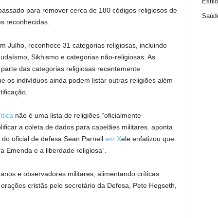
Estil
assado para remover cerca de 180 códigos religiosos de
Saúd
ões reconhecidas.
em Julho, reconhece 31 categorias religiosas, incluindo
udaísmo, Sikhismo e categorias não-religiosas. As
parte das categorias religiosas recentemente
 os indivíduos ainda podem listar outras religiões além
ificação.
ítica
não é uma lista de religiões “oficialmente
ficar a coleta de dados para capelães militares. aponta
 do oficial de defesa Sean Parnell
em X
ele enfatizou que
ra Emenda e a liberdade religiosa”.
ranos e observadores militares, alimentando críticas
orações cristãs pelo secretário da Defesa, Pete Hegseth,