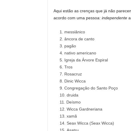
Aqui estão as crenças que já não parecem
acordo com uma pessoa:
independente
an
messiânico
âncora de canto
pagão
nativo americano
Igreja da Árvore Espiral
Tros
Rosacruz
Dinic Wicca
Congregação do Santo Poço
druida
Deísmo
Wicca Gardneriana
xamã
Seax Wicca (Seax Wicca)
Asatru