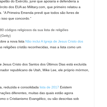
elão do Exército, jurei que apoiaria e defenderia a
rcito dos EUA ao Military.com, que primeiro relatou a
osa. “A Primeira Emenda prevê que todos são livres de
m isso que concordo.”
0 códigos religiosos da sua lista de religiões
(
Getty
)
bre a nova lista
Não inclui A Igreja de Jesus Cristo dos
 religiões cristãs reconhecidas, mas a lista como um
e Jesus Cristo dos Santos dos Últimos Dias está excluída
nador republicano de Utah, Mike Lee, ele próprio mórmon,
a, reduzida e consolidada
lista de 2017
Existem
ações diferentes, muitas das quais estão agora
mo o Cristianismo Evangélico, ou são descritas sob