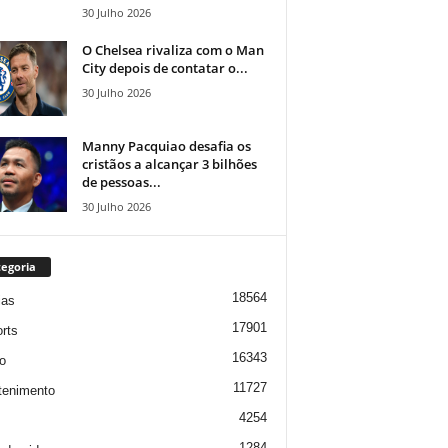
30 Julho 2026
O Chelsea rivaliza com o Man
City depois de contatar o...
30 Julho 2026
Manny Pacquiao desafia os
cristãos a alcançar 3 bilhões
de pessoas...
30 Julho 2026
egoria
18564
ias
17901
rts
16343
o
11727
tenimento
4254
1284