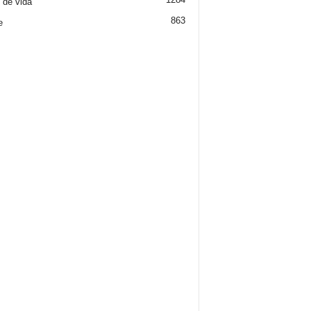
o de vida
863
e