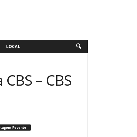
LOCAL
a CBS – CBS
stagem Recente