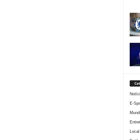
Cat
Notíc
E-Spo
Mund
Entre
Local