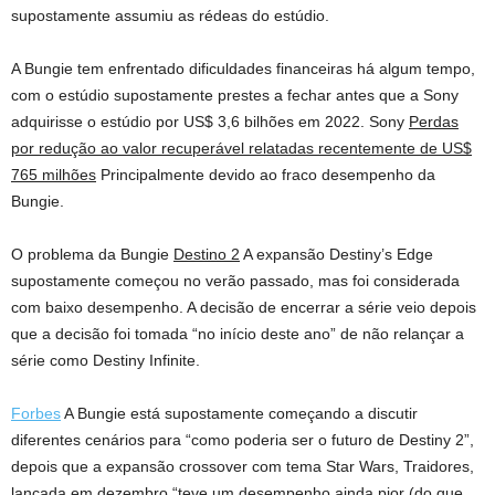
supostamente assumiu as rédeas do estúdio.
A Bungie tem enfrentado dificuldades financeiras há algum tempo,
com o estúdio supostamente prestes a fechar antes que a Sony
adquirisse o estúdio por US$ 3,6 bilhões em 2022. Sony
Perdas
por redução ao valor recuperável relatadas recentemente de US$
765 milhões
Principalmente devido ao fraco desempenho da
Bungie.
O problema da Bungie
Destino 2
A expansão Destiny’s Edge
supostamente começou no verão passado, mas foi considerada
com baixo desempenho. A decisão de encerrar a série veio depois
que a decisão foi tomada “no início deste ano” de não relançar a
série como Destiny Infinite.
Forbes
A Bungie está supostamente começando a discutir
diferentes cenários para “como poderia ser o futuro de Destiny 2”,
depois que a expansão crossover com tema Star Wars, Traidores,
lançada em dezembro “teve um desempenho ainda pior (do que