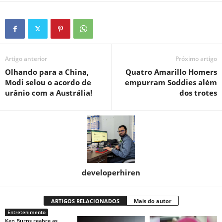
Artigo anterior
Próximo artigo
Olhando para a China,
Quatro Amarillo Homers
Modi selou o acordo de
empurram Soddies além
urânio com a Austrália!
dos trotes
developerhiren
ARTIGOS RELACIONADOS
Mais do autor
Entretenimento
Ken Burns reabre as