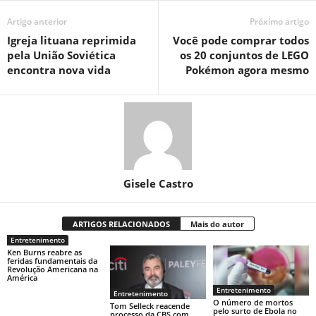
Artigo anterior
Próximo artigo
Igreja lituana reprimida
Você pode comprar todos
pela União Soviética
os 20 conjuntos de LEGO
encontra nova vida
Pokémon agora mesmo
Gisele Castro
ARTIGOS RELACIONADOS
Mais do autor
Entretenimento
Ken Burns reabre as
feridas fundamentais da
Revolução Americana na
América
Entretenimento
Entretenimento
O número de mortos
Tom Selleck reacende
pelo surto de Ebola no
processo da CBS com