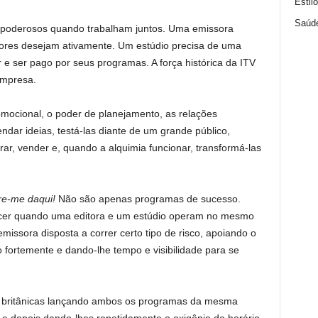
Estil
Saúd
m poderosos quando trabalham juntos. Uma emissora
ores desejam ativamente. Um estúdio precisa de uma
r e ser pago por seus programas. A força histórica da ITV
mpresa.
omocional, o poder de planejamento, as relações
endar ideias, testá-las diante de um grande público,
rar, vender e, quando a alquimia funcionar, transformá-las
re-me daqui!
Não são apenas programas de sucesso.
cer quando uma editora e um estúdio operam no mesmo
ssora disposta a correr certo tipo de risco, apoiando o
fortemente e dando-lhe tempo e visibilidade para se
ras britânicas lançando ambos os programas da mesma