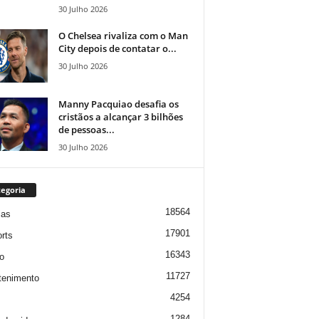
30 Julho 2026
O Chelsea rivaliza com o Man
City depois de contatar o...
30 Julho 2026
Manny Pacquiao desafia os
cristãos a alcançar 3 bilhões
de pessoas...
30 Julho 2026
egoria
18564
ias
17901
rts
16343
o
11727
tenimento
4254
1284