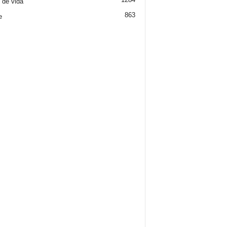
o de vida
863
e