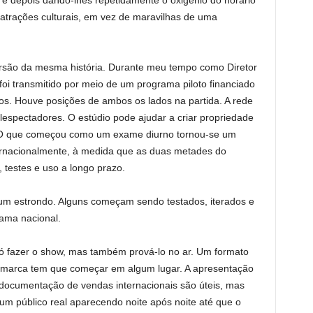
 depois dando-lhes repetidamente o oxigênio do horário
atrações culturais, em vez de maravilhas de uma
rsão da mesma história. Durante meu tempo como Diretor
oi transmitido por meio de um programa piloto financiado
os. Houve posições de ambos os lados na partida. A rede
espectadores. O estúdio pode ajudar a criar propriedade
o. O que começou como um exame diurno tornou-se um
ternacionalmente, à medida que as duas metades do
 testes e uso a longo prazo.
 estrondo. Alguns começam sendo testados, iterados e
rama nacional.
só fazer o show, mas também prová-lo no ar. Um formato
a marca tem que começar em algum lugar. A apresentação
 documentação de vendas internacionais são úteis, mas
 um público real aparecendo noite após noite até que o