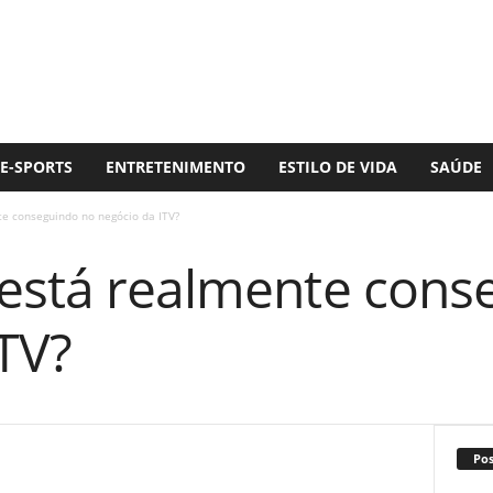
E-SPORTS
ENTRETENIMENTO
ESTILO DE VIDA
SAÚDE
te conseguindo no negócio da ITV?
 está realmente cons
TV?
Po