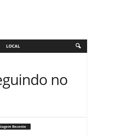
LOCAL
eguindo no
stagem Recente