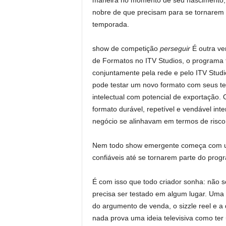
maneira no momento de seu nascimento, e
nobre de que precisam para se tornarem 
temporada.
show de competição
perseguir
É outra ve
de Formatos no ITV Studios, o programa f
conjuntamente pela rede e pelo ITV Studi
pode testar um novo formato com seus tel
intelectual com potencial de exportaçã
formato durável, repetível e vendável in
negócio se alinhavam em termos de risco,
Nem todo show emergente começa com um
confiáveis ​​até se tornarem parte do prog
É com isso que todo criador sonha: não 
precisa ser testado em algum lugar. Um
do argumento de venda, o sizzle reel e a
nada prova uma ideia televisiva como ter