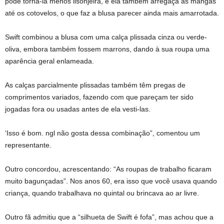
pode torná-la menos lisonjeira, e ela também arregaça as mangas
até os cotovelos, o que faz a blusa parecer ainda mais amarrotada.
Swift combinou a blusa com uma calça plissada cinza ou verde-
oliva, embora também fossem marrons, dando à sua roupa uma
aparência geral enlameada.
As calças parcialmente plissadas também têm pregas de
comprimentos variados, fazendo com que pareçam ter sido
jogadas fora ou usadas antes de ela vesti-las.
‘Isso é bom. ngl não gosta dessa combinação”, comentou um
representante.
Outro concordou, acrescentando: “As roupas de trabalho ficaram
muito bagunçadas”. Nos anos 60, era isso que você usava quando
criança, quando trabalhava no quintal ou brincava ao ar livre.
Outro fã admitiu que a “silhueta de Swift é fofa”, mas achou que a