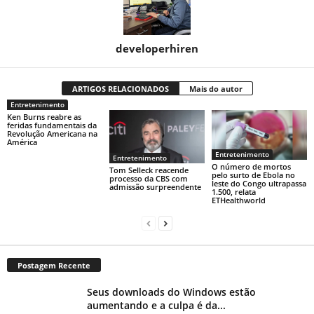
developerhiren
ARTIGOS RELACIONADOS
Mais do autor
Entretenimento
Ken Burns reabre as
feridas fundamentais da
Revolução Americana na
América
Entretenimento
Entretenimento
O número de mortos
Tom Selleck reacende
pelo surto de Ebola no
processo da CBS com
leste do Congo ultrapassa
admissão surpreendente
1.500, relata
ETHealthworld
Postagem Recente
Seus downloads do Windows estão
aumentando e a culpa é da...