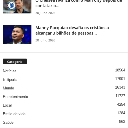
O Chelsea rivaliza com o Man City depois de
contatar o...
30 Julho 2026
Manny Pacquiao desafia os cristãos a
alcançar 3 bilhões de pessoas...
30 Julho 2026
Categoria
18564
Notícias
17901
E-Sports
16343
Mundo
11727
Entretenimento
4254
Local
1284
Estilo de vida
863
Saúde