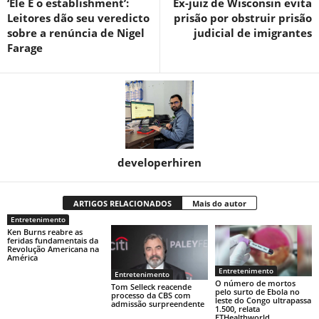
‘Ele É o establishment’:
Ex-juiz de Wisconsin evita
Leitores dão seu veredicto
prisão por obstruir prisão
sobre a renúncia de Nigel
judicial de imigrantes
Farage
developerhiren
ARTIGOS RELACIONADOS
Mais do autor
Entretenimento
Ken Burns reabre as
feridas fundamentais da
Revolução Americana na
América
Entretenimento
Entretenimento
O número de mortos
Tom Selleck reacende
pelo surto de Ebola no
processo da CBS com
leste do Congo ultrapassa
admissão surpreendente
1.500, relata
ETHealthworld