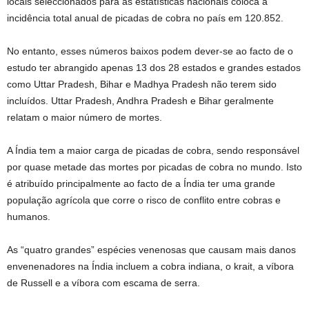
locais seleccionados para as estatísticas nacionais coloca a
incidência total anual de picadas de cobra no país em 120.852.
No entanto, esses números baixos podem dever-se ao facto de o
estudo ter abrangido apenas 13 dos 28 estados e grandes estados
como Uttar Pradesh, Bihar e Madhya Pradesh não terem sido
incluídos. Uttar Pradesh, Andhra Pradesh e Bihar geralmente
relatam o maior número de mortes.
A Índia tem a maior carga de picadas de cobra, sendo responsável
por quase metade das mortes por picadas de cobra no mundo. Isto
é atribuído principalmente ao facto de a Índia ter uma grande
população agrícola que corre o risco de conflito entre cobras e
humanos.
As “quatro grandes” espécies venenosas que causam mais danos
envenenadores na Índia incluem a cobra indiana, o krait, a víbora
de Russell e a víbora com escama de serra.