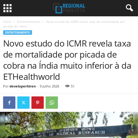
Início
Entretenimento
Novo estudo do ICMR revela taxa de mortalidade por
picada de cobra...
ENTRETENIMENTO
Novo estudo do ICMR revela taxa
de mortalidade por picada de
cobra na Índia muito inferior à da
ETHealthworld
Por
developerhiren
-
9 Julho 2026
51