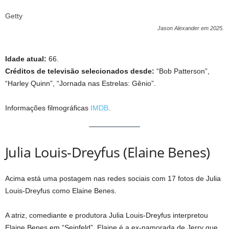
Getty
Jason Alexander em 2025.
Idade atual:
66.
Créditos de televisão selecionados desde:
“Bob Patterson”,
“Harley Quinn”, “Jornada nas Estrelas: Gênio”.
Informações filmográficas
IMDB
.
Julia Louis-Dreyfus (Elaine Benes)
Acima está uma postagem nas redes sociais com 17 fotos de Julia
Louis-Dreyfus como Elaine Benes.
A atriz, comediante e produtora Julia Louis-Dreyfus interpretou
Elaine Benes em “Seinfeld”. Elaine é a ex-namorada de Jerry que