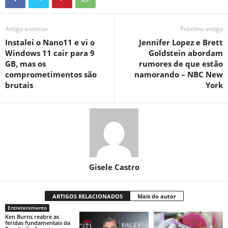
Artigo anterior
Próximo artigo
Instalei o Nano11 e vi o
Jennifer Lopez e Brett
Windows 11 cair para 9
Goldstein abordam
GB, mas os
rumores de que estão
comprometimentos são
namorando – NBC New
brutais
York
Gisele Castro
ARTIGOS RELACIONADOS
Mais do autor
Entretenimento
Ken Burns reabre as
feridas fundamentais da