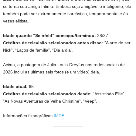
se torna sua amiga íntima. Embora seja amigável e inteligente, ele
também pode ser extremamente sarcástico, temperamental e às
vezes elitista.
Idade quando “Seinfeld” começou/terminou:
28/37.
Créditos de televisão selecionados antes disso:
“A arte de ser
Nick”, “Laços de família”, “Dia a dia”.
Acima, a postagem de Julia Louis-Dreyfus nas redes sociais de
2026 inclui as últimas seis fotos (e um vídeo) dela.
Idade atual:
65.
Créditos de televisão selecionados desde:
“Assistindo Ellie”,
“As Novas Aventuras da Velha Christine”, “Veep”.
Informações filmográficas
IMDB
.