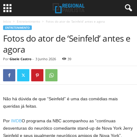
Início
Entretenimento
Fotos do ator de ‘Seinfeld’ antes e agora
ENTRETENIMENTO
Fotos do ator de ‘Seinfeld’ antes e
agora
Por
Gisele Castro
-
3 Junho 2026
39
Não há dúvida de que “Seinfeld” é uma das comédias mais
queridas já feitas.
Por
IMDB
O programa da NBC acompanhou as “contínuas
desventuras do neurótico comediante stand-up de Nova York Jerry
Seinfeld e seus igualmente neuróticos amigos de Nova York”.