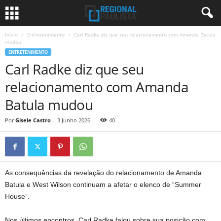
Início
Entretenimento
Carl Radke diz que seu relacionamento com Amanda Batula
mudou
ENTRETENIMENTO
Carl Radke diz que seu
relacionamento com Amanda
Batula mudou
Por
Gisele Castro
-
3 Junho 2026
40
As consequências da revelação do relacionamento de Amanda
Batula e West Wilson continuam a afetar o elenco de “Summer
House”.
Nos últimos encontros, Carl Radke falou sobre sua posição com