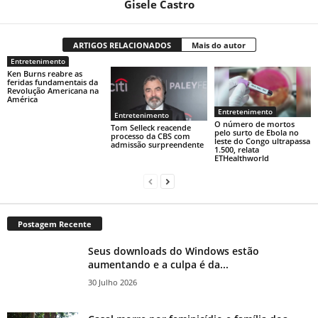
Gisele Castro
ARTIGOS RELACIONADOS
Mais do autor
Entretenimento
Ken Burns reabre as
feridas fundamentais da
Revolução Americana na
América
Entretenimento
Entretenimento
O número de mortos
Tom Selleck reacende
pelo surto de Ebola no
processo da CBS com
leste do Congo ultrapassa
admissão surpreendente
1.500, relata
ETHealthworld
Postagem Recente
Seus downloads do Windows estão
aumentando e a culpa é da...
30 Julho 2026