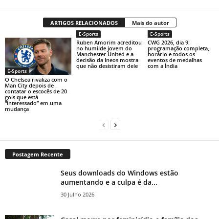
ARTIGOS RELACIONADOS
Mais do autor
E-Sports
E-Sports
Ruben Amorim acreditou
CWG 2026, dia 9:
no humilde jovem do
programação completa,
Manchester United e a
horário e todos os
decisão da Ineos mostra
eventos de medalhas
que não desistiram dele
com a Índia
E-Sports
O Chelsea rivaliza com o
Man City depois de
contatar o escocês de 20
gols que está
“interessado” em uma
mudança
Postagem Recente
Seus downloads do Windows estão
aumentando e a culpa é da...
30 Julho 2026