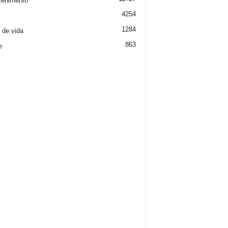
tenimento
4254
1284
o de vida
863
e