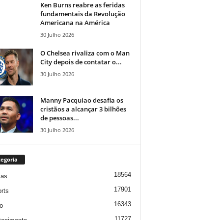
Ken Burns reabre as feridas
fundamentais da Revolução
Americana na América
30 Julho 2026
O Chelsea rivaliza com o Man
City depois de contatar o...
30 Julho 2026
Manny Pacquiao desafia os
cristãos a alcançar 3 bilhões
de pessoas...
30 Julho 2026
egoria
18564
ias
17901
rts
16343
o
11727