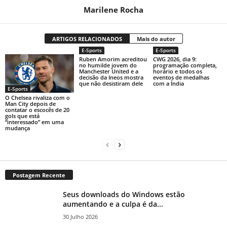
Marilene Rocha
ARTIGOS RELACIONADOS
Mais do autor
E-Sports
E-Sports
Ruben Amorim acreditou
CWG 2026, dia 9:
no humilde jovem do
programação completa,
Manchester United e a
horário e todos os
decisão da Ineos mostra
eventos de medalhas
que não desistiram dele
com a Índia
E-Sports
O Chelsea rivaliza com o
Man City depois de
contatar o escocês de 20
gols que está
“interessado” em uma
mudança
Postagem Recente
Seus downloads do Windows estão
aumentando e a culpa é da...
30 Julho 2026