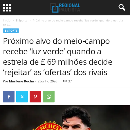
Início
E-Sports
Próximo alvo do meio-campo recebe ‘luz verde’ quando a estrela
de £...
E-SPORTS
Próximo alvo do meio-campo
recebe ‘luz verde’ quando a
estrela de £ 69 milhões decide
‘rejeitar’ as ‘ofertas’ dos rivais
Por
Marilene Rocha
-
2 Junho 2026
37