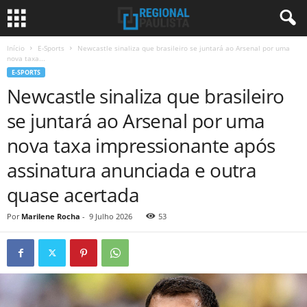
Início
E-Sports
Newcastle sinaliza que brasileiro se juntará ao Arsenal por uma
nova taxa...
E-SPORTS
Newcastle sinaliza que brasileiro
se juntará ao Arsenal por uma
nova taxa impressionante após
assinatura anunciada e outra
quase acertada
Por
Marilene Rocha
-
9 Julho 2026
53