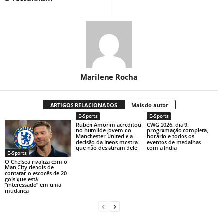
Marilene Rocha
ARTIGOS RELACIONADOS
Mais do autor
E-Sports
E-Sports
Ruben Amorim acreditou
CWG 2026, dia 9:
no humilde jovem do
programação completa,
Manchester United e a
horário e todos os
decisão da Ineos mostra
eventos de medalhas
que não desistiram dele
com a Índia
E-Sports
O Chelsea rivaliza com o
Man City depois de
contatar o escocês de 20
gols que está
“interessado” em uma
mudança