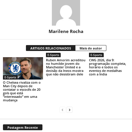
Marilene Rocha
ARTIGOS RELACIONADOS
Mais do autor
E-Sports
E-Sports
Ruben Amorim acreditou
CWG 2026, dia 9:
no humilde jovem do
programação completa,
Manchester United e a
horário e todos os
decisão da Ineos mostra
eventos de medalhas
que não desistiram dele
com a Índia
E-Sports
O Chelsea rivaliza com o
Man City depois de
contatar o escocês de 20
gols que está
“interessado” em uma
mudança
Postagem Recente