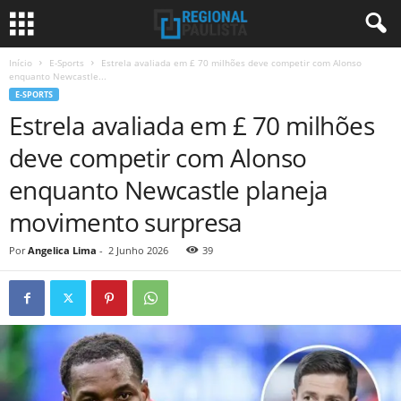
Início
E-Sports
Estrela avaliada em £ 70 milhões deve competir com Alonso
enquanto Newcastle...
E-SPORTS
Estrela avaliada em £ 70 milhões
deve competir com Alonso
enquanto Newcastle planeja
movimento surpresa
Por
Angelica Lima
-
2 Junho 2026
39