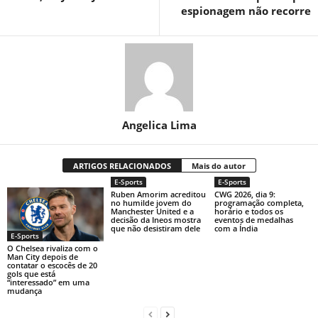
espionagem não recorre
Angelica Lima
ARTIGOS RELACIONADOS
Mais do autor
E-Sports
E-Sports
Ruben Amorim acreditou
CWG 2026, dia 9:
no humilde jovem do
programação completa,
Manchester United e a
horário e todos os
decisão da Ineos mostra
eventos de medalhas
que não desistiram dele
com a Índia
E-Sports
O Chelsea rivaliza com o
Man City depois de
contatar o escocês de 20
gols que está
“interessado” em uma
mudança