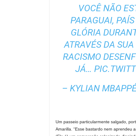
VOCÊ NÃO ES
PARAGUAI, PAÍS
GLÓRIA DURANT
ATRAVÉS DA SUA 
RACISMO DESENF
JÁ…
PIC.TWIT
– KYLIAN MBAPP
Um passeio particularmente salgado, port
Amarilla.
“Esse bastardo nem aprendeu a 