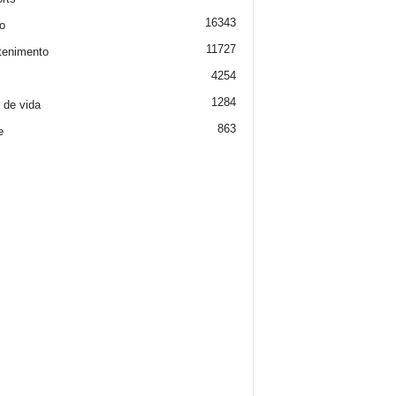
16343
o
11727
tenimento
4254
1284
o de vida
863
e