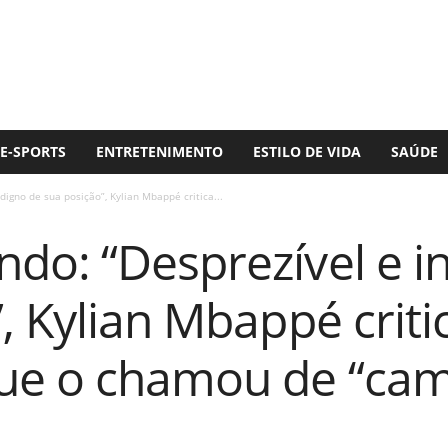
E-SPORTS
ENTRETENIMENTO
ESTILO DE VIDA
SAÚDE
igno de sua posição”, Kylian Mbappé critica...
do: “Desprezível e i
, Kylian Mbappé criti
que o chamou de “ca