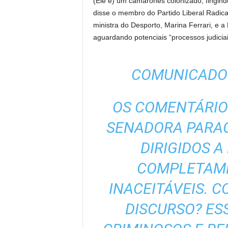
(Ele é) um camaronês colonizado, fingindo 
disse o membro do Partido Liberal Radical
ministra do Desporto, Marina Ferrari, e a
aguardando potenciais “processos judiciai
COMUNICADO 
OS COMENTÁRIOS
SENADORA PARAG
DIRIGIDOS A
COMPLETAMEN
INACEITÁVEIS. 
DISCURSO? ES