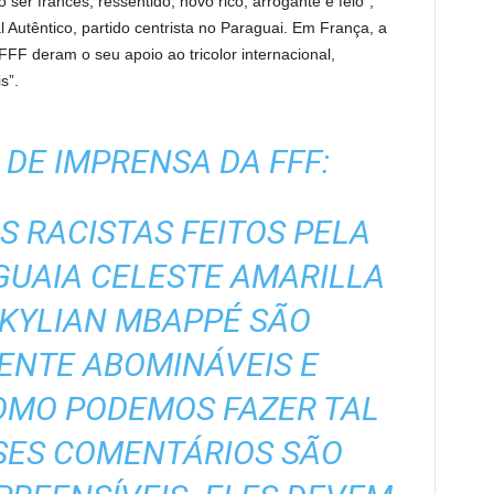
ser francês, ressentido, novo rico, arrogante e feio”,
 Autêntico, partido centrista no Paraguai. Em França, a
 FFF deram o seu apoio ao tricolor internacional,
s”.
DE IMPRENSA DA FFF:
 RACISTAS FEITOS PELA
UAIA CELESTE AMARILLA
 KYLIAN MBAPPÉ SÃO
TE ABOMINÁVEIS ​​E
COMO PODEMOS FAZER TAL
SES COMENTÁRIOS SÃO