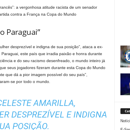
rancês”: a vergonhosa atitude racista de um senador
artida contra a França na Copa do Mundo
o Paraguai”
her desprezível e indigna de sua posição”, ataca a ex-
Paraguai, este país que irradia paixão e honra durante
ciência e do seu racismo desenfreado, o mundo inteiro já
o que seus jogadores fizeram durante esta Copa do Mundo
te que dá a pior imagem possível do seu país”,
haram-se por todo o mundo.
ELESTE AMARILLA,
Cat
R DESPREZÍVEL E INDIGNA
Notíc
SUA POSIÇÃO.
E-Spo