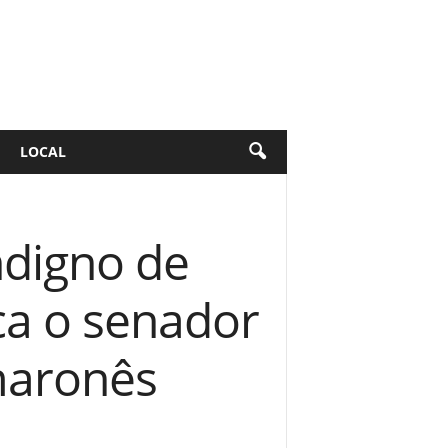
LOCAL
ndigno de
ca o senador
maronês