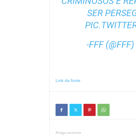
CRIMINOSOS E RE
SER PERSE
PIC.TWITT
-FFF (@FFF
Link da fonte
Artigo anterior