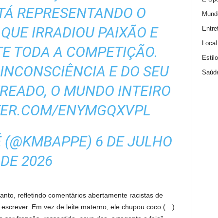
TÁ REPRESENTANDO O
Mund
 QUE IRRADIOU PAIXÃO E
Entre
Local
E TODA A COMPETIÇÃO.
Estil
INCONSCIÊNCIA E DO SEU
Saúd
READO, O MUNDO INTEIRO
TER.COM/ENYMGQXVPL
É (@KMBAPPE)
6 DE JULHO
DE 2026
anto, refletindo comentários abertamente racistas de
escrever. Em vez de leite materno, ele chupou coco (…).