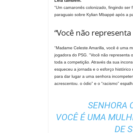
Leia também:
“Um camaronês colonizado, fingindo ser f
paraguaio sobre Kylian Mbappé após a p
“Você não representa 
“Madame Celeste Amarilla, você é uma mul
jogadora do PSG. “Você não representa o 
toda a competição. Através da sua incons
esqueceu a jornada e o esforço históric
para dar lugar a uma senhora incompeten
acrescentou.
o ódio” e o “racismo” espal
SENHORA C
VOCÊ É UMA MULHE
DE 