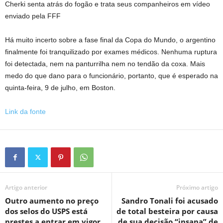
Cherki senta atrás do fogão e trata seus companheiros em vídeo
enviado pela FFF
Há muito incerto sobre a fase final da Copa do Mundo, o argentino
finalmente foi tranquilizado por exames médicos. Nenhuma ruptura
foi detectada, nem na panturrilha nem no tendão da coxa. Mais
medo do que dano para o funcionário, portanto, que é esperado na
quinta-feira, 9 de julho, em Boston.
Link da fonte
Artigo anterior
Próximo artigo
Outro aumento no preço
Sandro Tonali foi acusado
dos selos do USPS está
de total besteira por causa
prestes a entrar em vigor
de sua decisão “insana” de