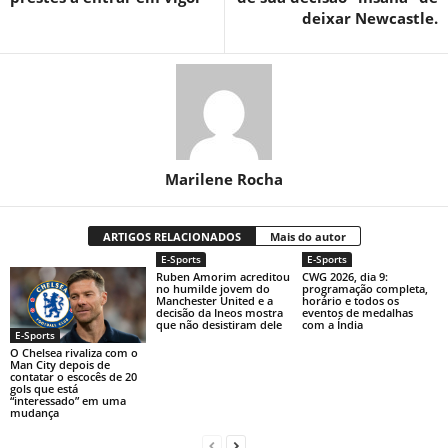
deixar Newcastle.
Marilene Rocha
ARTIGOS RELACIONADOS
Mais do autor
E-Sports
E-Sports
Ruben Amorim acreditou
CWG 2026, dia 9:
no humilde jovem do
programação completa,
Manchester United e a
horário e todos os
decisão da Ineos mostra
eventos de medalhas
que não desistiram dele
com a Índia
E-Sports
O Chelsea rivaliza com o
Man City depois de
contatar o escocês de 20
gols que está
“interessado” em uma
mudança