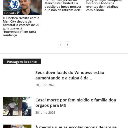
Manchester United e a
horário e todos os
decisão da Ineos mostra
eventos de medalhas
que não desistiram dele
com a Índia
E-Sports
O Chelsea rivaliza com o
Man City depois de
contatar o escocês de 20
gols que está
“interessado” em uma
mudança
Postagem Recente
Seus downloads do Windows estão
aumentando e a culpa é da...
30 Julho 2026
Casal morre por feminicídio e família doa
órgãos para MS
30 Julho 2026
À medida que as escolas reconsideram se