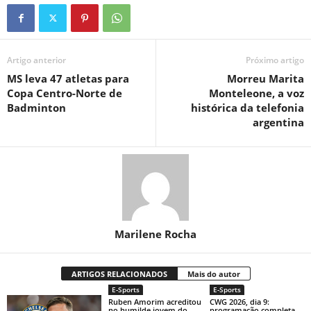
Artigo anterior
Próximo artigo
MS leva 47 atletas para
Morreu Marita
Copa Centro-Norte de
Monteleone, a voz
Badminton
histórica da telefonia
argentina
Marilene Rocha
ARTIGOS RELACIONADOS
Mais do autor
E-Sports
E-Sports
Ruben Amorim acreditou
CWG 2026, dia 9:
no humilde jovem do
programação completa,