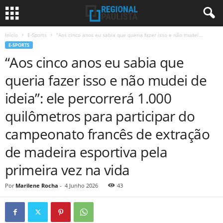
Início
E-Sports
“Aos cinco anos eu sabia que queria fazer isso e não mudei...
E-SPORTS
“Aos cinco anos eu sabia que
queria fazer isso e não mudei de
ideia”: ele percorrerá 1.000
quilômetros para participar do
campeonato francês de extração
de madeira esportiva pela
primeira vez na vida
Por
Marilene Rocha
-
4 Junho 2026
43