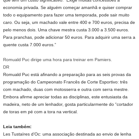
que tem um custo significativo. “Exige muitas concessões à
economia privada. Se alguém começar amanhã e quiser comprar
todo o equipamento para fazer uma temporada, pode sair muito
caro. Ou seja, um machado vale entre 400 e 700 euros, precisa de
pelo menos dois. Uma chave mestra custa 3.000 a 3.500 euros.
Para pranchas, pode adicionar 50 euros. Para adquirir uma serra a
quente custa 7.000 euros.”
Romuald Puc dirige uma hora para treinar em Pamiers.
DR
Romuald Puc está afinando a preparação para as seis provas da
programação do Campeonato Francês de Corte Esportivo: três
com machado, duas com motosserra e outra com serra mestre.
Embora afirme apreciar todas as disciplinas, este entusiasta da
madeira, neto de um lenhador, gosta particularmente do “cortador
de toras em pé com a tora na vertical.
Leia também:
Les Tustaïres d’Oc: uma associação destinada ao envio de lenha