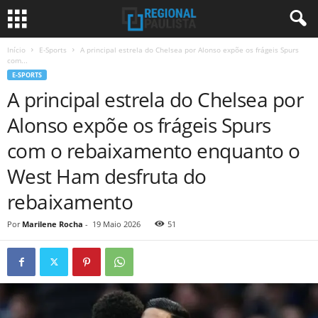
Início
E-Sports
A principal estrela do Chelsea por Alonso expõe os frágeis Spurs
com...
E-SPORTS
A principal estrela do Chelsea por
Alonso expõe os frágeis Spurs
com o rebaixamento enquanto o
West Ham desfruta do
rebaixamento
Por
Marilene Rocha
-
19 Maio 2026
51