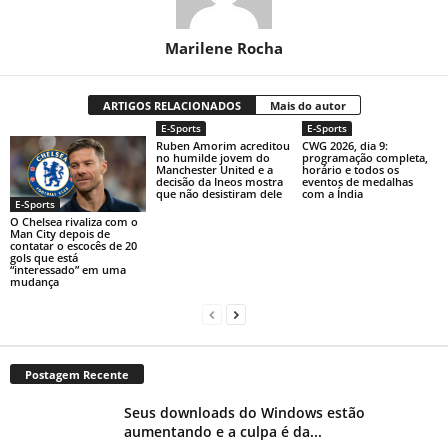
Marilene Rocha
ARTIGOS RELACIONADOS
Mais do autor
E-Sports
E-Sports
Ruben Amorim acreditou
CWG 2026, dia 9:
no humilde jovem do
programação completa,
Manchester United e a
horário e todos os
decisão da Ineos mostra
eventos de medalhas
que não desistiram dele
com a Índia
E-Sports
O Chelsea rivaliza com o
Man City depois de
contatar o escocês de 20
gols que está
“interessado” em uma
mudança
Postagem Recente
Seus downloads do Windows estão
aumentando e a culpa é da...