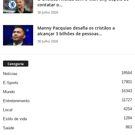
contatar o...
30 Julho 2026
Manny Pacquiao desafia os cristãos a
alcançar 3 bilhões de pessoas...
30 Julho 2026
Categoria
18564
Notícias
17901
E-Sports
16343
Mundo
11727
Entretenimento
4254
Local
1284
Estilo de vida
863
Saúde