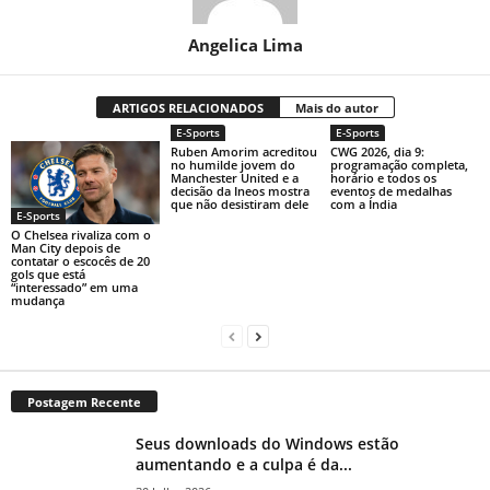
Angelica Lima
ARTIGOS RELACIONADOS
Mais do autor
E-Sports
E-Sports
Ruben Amorim acreditou
CWG 2026, dia 9:
no humilde jovem do
programação completa,
Manchester United e a
horário e todos os
decisão da Ineos mostra
eventos de medalhas
que não desistiram dele
com a Índia
E-Sports
O Chelsea rivaliza com o
Man City depois de
contatar o escocês de 20
gols que está
“interessado” em uma
mudança
Postagem Recente
Seus downloads do Windows estão
aumentando e a culpa é da...